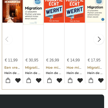
€
11,99
€
30,95
€
26,99
€
14,99
€
17,95
Een vreemdeling in Marokko
Migration
Hoe migratie echt werkt
Hoe migratie echt werkt
Migration
Hein de Haas
Hein de Haas
Hein de Haas
Hein de Haas
Hein de Haas