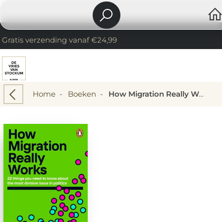
Gratis verzending vanaf €24,99
Home
-
Boeken
-
How Migration Really Works