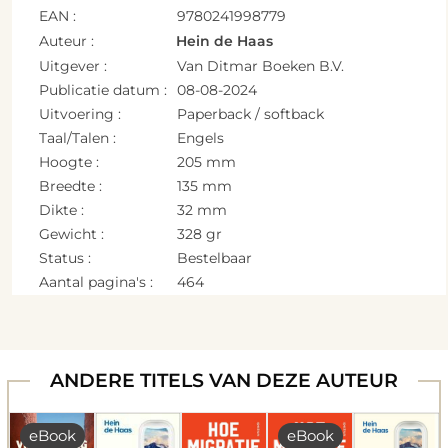
EAN :
9780241998779
Auteur :
Hein de Haas
Uitgever :
Van Ditmar Boeken B.V.
Publicatie datum :
08-08-2024
Uitvoering :
Paperback / softback
Taal/Talen :
Engels
Hoogte :
205 mm
Breedte :
135 mm
Dikte :
32 mm
Gewicht :
328 gr
Status :
Bestelbaar
Aantal pagina's :
464
ANDERE TITELS VAN DEZE AUTEUR
eBook
eBook