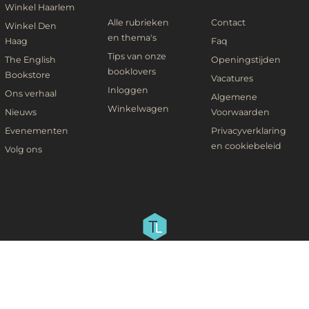
Winkel Haarlem
Alle rubrieken
Contact
Winkel Den
en thema's
Haag
Faq
Tips van onze
The English
Openingstijden
booklovers
Bookstore
Vacatures
Inloggen
Ons verhaal
Algemene
Winkelwagen
Nieuws
Voorwaarden
Evenementen
Privacyverklaring
en cookiebeleid
Volg ons