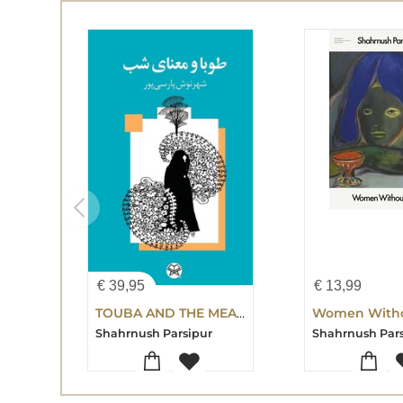
€
39,95
€
13,99
TOUBA AND THE MEANING OF NIGHT(Persian
Women With
Shahrnush Parsipur
Shahrnush Par