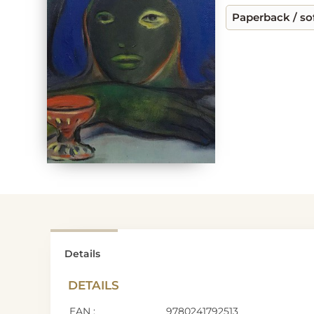
Paperback / so
Details
DETAILS
EAN :
9780241792513