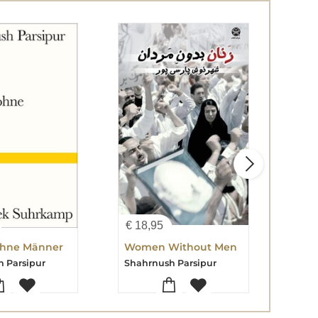
€
18,95
€
18
ohne Männer
Women Without Men
Wom
 Parsipur
Shahrnush Parsipur
Shah