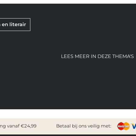
en literair
LEES MEER IN DEZE THEMA'S
ing vanaf €24,99
Betaal bij ons veilig met: