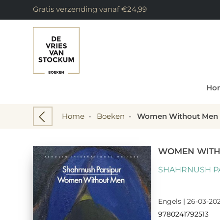
Gratis verzending vanaf €24,99
Ho
Home
-
Boeken
-
Women Without Men
WOMEN WITH
SHAHRNUSH P
Engels | 26-03-202
9780241792513