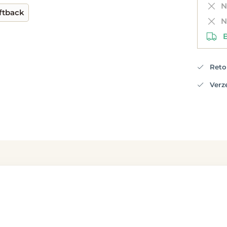
Ni
ftback
Ni
Be
Retou
Verzen