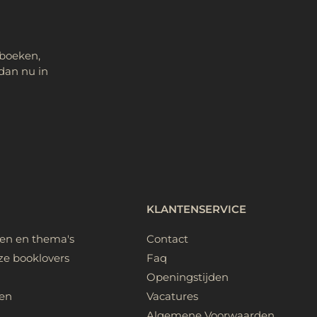
 boeken,
dan nu in
KLANTENSERVICE
ken en thema's
Contact
ze booklovers
Faq
Openingstijden
en
Vacatures
Algemene Voorwaarden