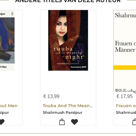
ANDERE TITELS VAN DEZE AUTEUR
€
13,99
€
17,95
out Men
Touba And The Meaning Of Night
Frauen 
sipur
Shahrnush Parsipur
Shahrnush