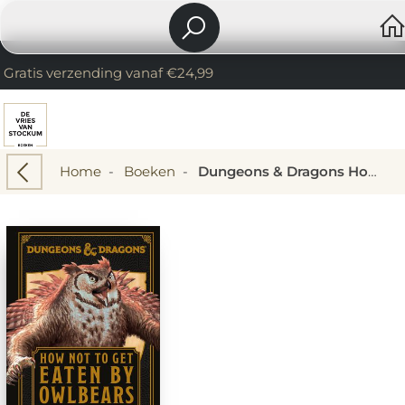
Gratis verzending vanaf €24,99
Home
-
Boeken
-
Dungeons & Dragons How Not To Get Eaten By Owlbears