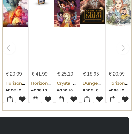
€
20,99
€
41,99
€
25,19
€
18,95
€
20,99
Horizon Zero Dawn Vol. 1: The Sunhawk
Horizon Zero Dawn 1-2 Boxed Set
Crystal Cadets
Dungeons and Dragons How Not to Get Eaten by Owlbears
Horizon Zero Dawn Vol. 2: Liberation
Anne Toole
Anne Toole
Anne Toole
Anne Toole
Anne Toole