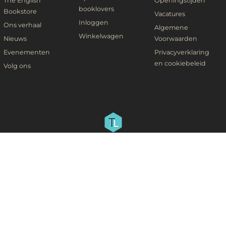
The English
Openingstijden
booklovers
Bookstore
Vacatures
Inloggen
Ons verhaal
Algemene
Winkelwagen
Nieuws
Voorwaarden
Evenementen
Privacyverklaring
en cookiebeleid
Volg ons