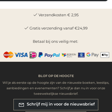
Verzendkosten € 2,95
Gratis verzending vanaf €24,99
Betaal bij ons veilig met:
BLIJF OP DE HOOGTE
Wil je als eerste op de hoogte zijn van de nieuwste boeken, leestips,
aanbiedingen en evenementen? Schrijf je dan nu in voor onze
tweewekelijkse nieuwsbrief.
Schrijf mij in voor de nieuwsbrief