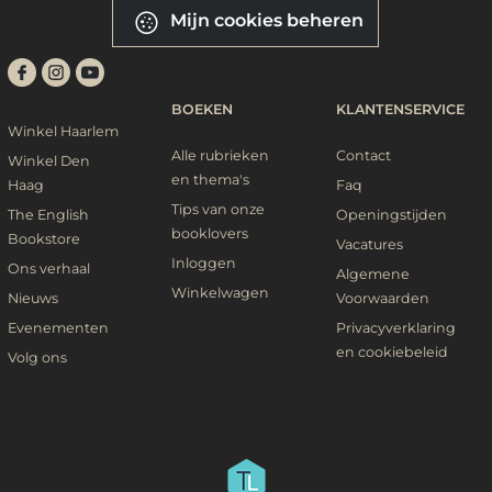
Mijn cookies beheren
BOEKEN
KLANTENSERVICE
Winkel Haarlem
Alle rubrieken
Contact
Winkel Den
en thema's
Haag
Faq
Tips van onze
The English
Openingstijden
booklovers
Bookstore
Vacatures
Inloggen
Ons verhaal
Algemene
Winkelwagen
Nieuws
Voorwaarden
Evenementen
Privacyverklaring
en cookiebeleid
Volg ons