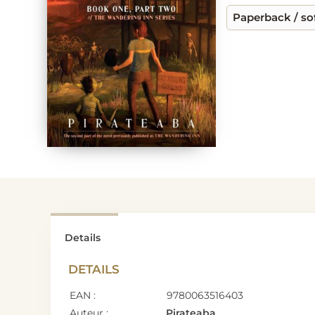
Paperback / so
Details
DETAILS
EAN :
9780063516403
Auteur :
Pirateaba