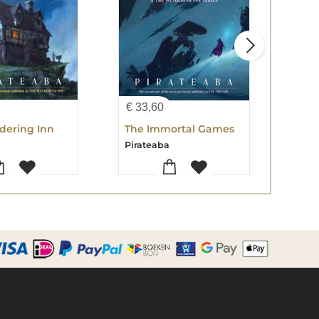
€
33,60
€
33
dering Inn
The Immortal Games
The
Pirateaba
Pira