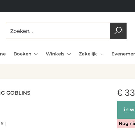
me
Boeken
Winkels
Zakelijk
Evenemen
€
33
NG GOBLINS
in w
Nog ni
6 |