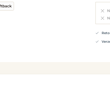
ftback
Ni
Ni
Retou
Verzen