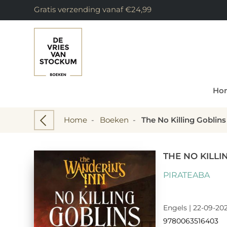
Gratis verzending vanaf €24,99
Ho
Home
-
Boeken
-
The No Killing Goblins
THE NO KILLI
PIRATEABA
Engels | 22-09-202
9780063516403