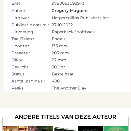
EAN :
9780063093973
Auteur :
Gregory Maguire
Uitgever :
Harpercollins Publishers Inc
Publicatie datum :
27-10-2022
Uitvoering :
Paperback / softback
Taal/Talen :
Engels
Hoogte :
133 mm
Breedte :
203 mm
Dikte :
27 mm
Gewicht :
300 gr
Status :
Bestelbaar
Aantal pagina's :
400
Reeks :
The Another Day
ANDERE TITELS VAN DEZE AUTEUR