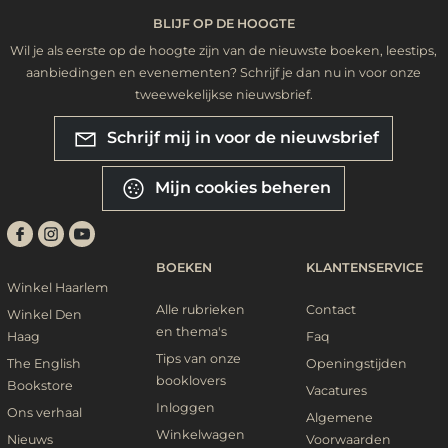
BLIJF OP DE HOOGTE
Wil je als eerste op de hoogte zijn van de nieuwste boeken, leestips,
aanbiedingen en evenementen? Schrijf je dan nu in voor onze
tweewekelijkse nieuwsbrief.
Schrijf mij in voor de nieuwsbrief
Mijn cookies beheren
BOEKEN
KLANTENSERVICE
Winkel Haarlem
Alle rubrieken
Contact
Winkel Den
en thema's
Haag
Faq
Tips van onze
The English
Openingstijden
booklovers
Bookstore
Vacatures
Inloggen
Ons verhaal
Algemene
Winkelwagen
Nieuws
Voorwaarden