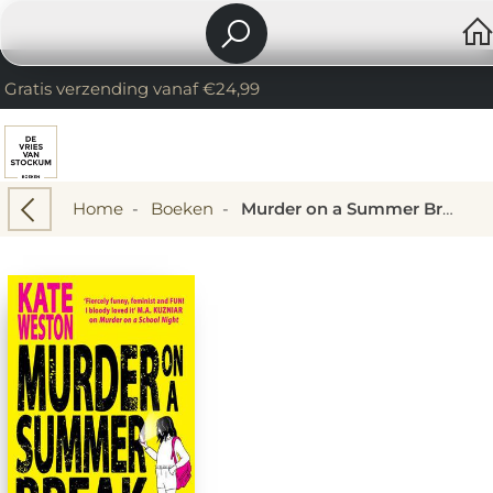
Gratis verzending vanaf €24,99
Home
-
Boeken
-
Murder on a Summer Break