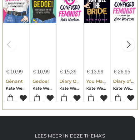
€
10,99
€
10,99
€
15,39
€
13,99
€
26,95
Gênant
Gedoe!
Diary Of A Confused Feminist
You May Now Kill The Bride
Diary of a Confused Feminist
Kate Weston
Kate Weston
Kate Weston
Kate Weston
Kate Weston
LEES MEER IN DEZE THEMA'S