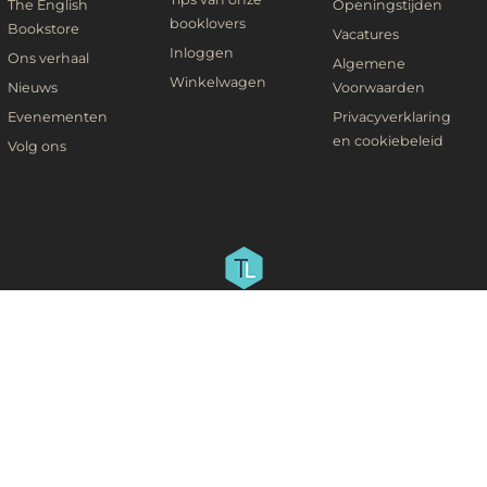
The English
Openingstijden
booklovers
Bookstore
Vacatures
Inloggen
Ons verhaal
Algemene
Winkelwagen
Nieuws
Voorwaarden
Evenementen
Privacyverklaring
en cookiebeleid
Volg ons